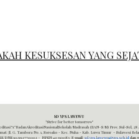
AKAH KESUKSESAN YANG SEJA
SD YPS LAWEWU
"Strive for better tomorrow"
editasi“A”BadanAkreditasiNasionalSekolah/Madrasah (BAN–S/M) Prov. Sul-Sel,
28 
mat: Jl. G. Tambora No. 1, Soroako - Kec. Nuha - Kab. Luwu Timur - Sulawesi Sel
 -NSS/DNS:102192770002 - NPSN:40310083
;
E-mail:
sd.yps.lawewu@yps.sch.id
dan w