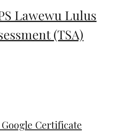
PS Lawewu Lulus
ssessment (TSA)
oogle Certificate