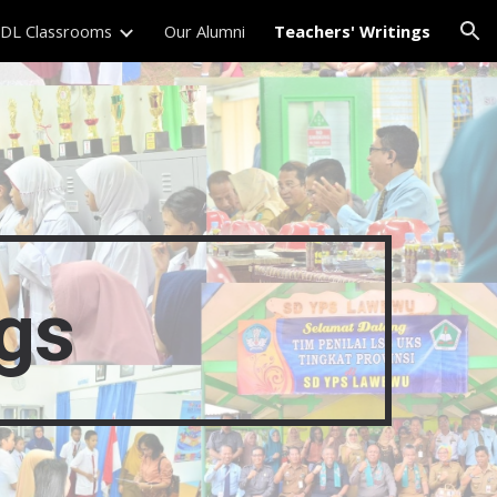
DL Classrooms
Our Alumni
Teachers' Writings
ion
ngs