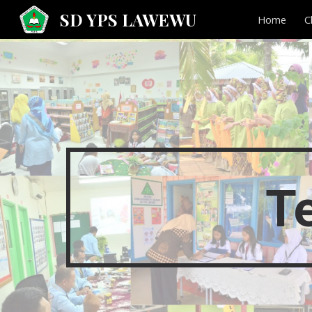
SD YPS LAWEWU
Home
C
Sk
Te