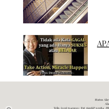
AP
Status Akr
Ala
Telp. (021) 5249100- Ext 3619KP 92984