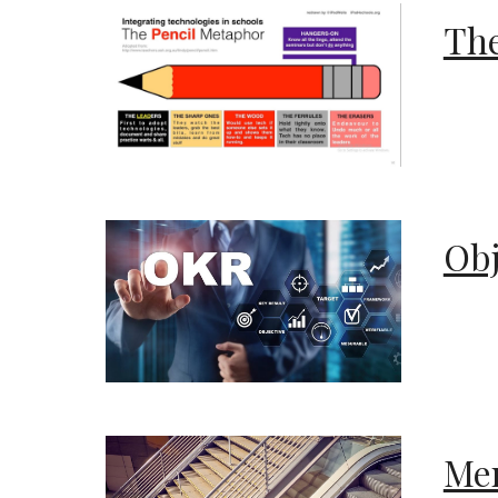
The
Obj
Men