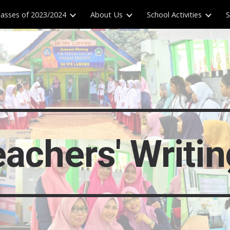
lasses of 2023/2024
About Us
School Activities
S
ip to main content
Skip to navigat
achers' Writi