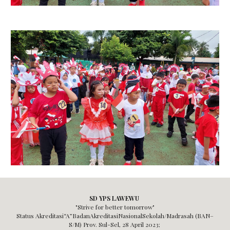
SD YPS LAWEWU
"Strive for better tomorrow"
Status Akreditasi“A”BadanAkreditasiNasionalSekolah/Madrasah (BAN–
S/M) Prov. Sul-Sel,
28 April 2023;