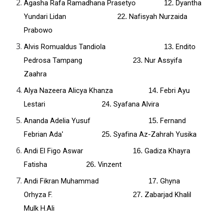
Agasha Rafa Ramadhana Prasetyo
Dyantha
12.
Yundari Lidan
Nafisyah Nurzaida
22.
Prabowo
Alvis Romualdus Tandiola
Endito
13.
Pedrosa Tampang
Nur Assyifa
23.
Zaahra
Alya Nazeera Alicya Khanza
Febri Ayu
14.
Lestari
Syafana Alvira
24.
Ananda Adelia Yusuf
Fernand
15.
Febrian Ada'
Syafina Az-Zahrah Yusika
25.
Andi El Figo Aswar
Gadiza Khayra
16.
Fatisha
Vinzent
26.
Andi Fikran Muhammad
Ghyna
17.
Orhyza F.
Zabarjad Khalil
27.
Mulk H.Ali