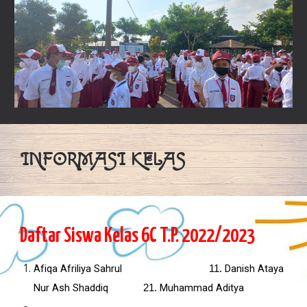
INFORMASI KELAS
Daftar Siswa Kelas 6C T.P. 202
2
/202
3
Afiqa Afriliya Sahrul
Danish Ataya
11.
Nur Ash Shaddiq
Muhammad Aditya
21.