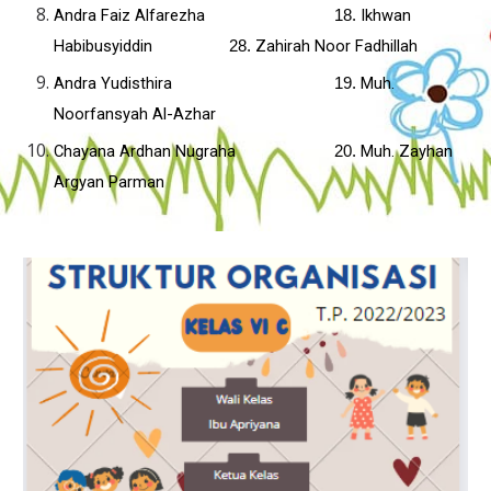
Andra Faiz Alfarezha
Ikhwan
18.
Habibusyiddin
Zahirah Noor Fadhillah
28.
Andra Yudisthira
Muh.
19.
Noorfansyah Al-Azhar
Chayana Ardhan Nugraha
Muh. Zayhan
20.
Argyan Parman