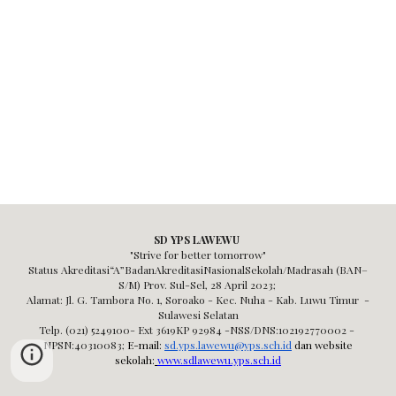
SD YPS LAWEWU
"Strive for better tomorrow"
Status Akreditasi“A”BadanAkreditasiNasionalSekolah/Madrasah (BAN–
S/M) Prov. Sul-Sel,
28 April 2023;
Alamat: Jl. G. Tambora No. 1, Soroako - Kec. Nuha - Kab. Luwu Timur -
Sulawesi Selatan
Telp. (021) 5249100- Ext 3619KP 92984 -NSS/DNS:102192770002 -
NPSN:40310083
;
E-mail:
sd.yps.lawewu@yps.sch.id
dan website
sekolah:
www.sdlawewu.yps.sch.id