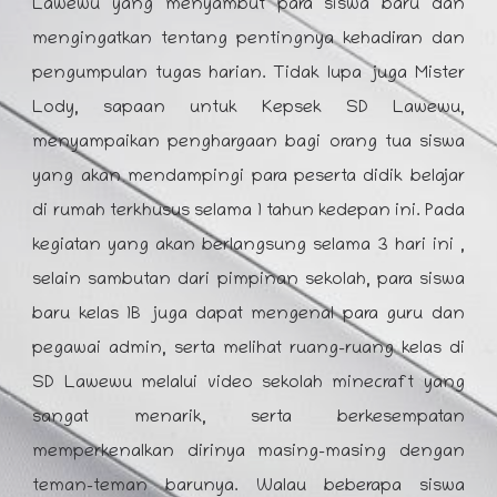
Lawewu yang menyambut para siswa baru dan
mengingatkan tentang pentingnya kehadiran dan
pengumpulan tugas harian. Tidak lupa juga Mister
Lody, sapaan untuk Kepsek SD Lawewu,
menyampaikan penghargaan bagi orang tua siswa
yang akan mendampingi para peserta didik belajar
di rumah terkhusus selama 1 tahun kedepan ini. Pada
kegiatan yang akan berlangsung selama 3 hari ini ,
selain sambutan dari pimpinan sekolah, para siswa
baru kelas 1B juga dapat mengenal para guru dan
pegawai admin, serta melihat ruang-ruang kelas di
SD Lawewu melalui video sekolah minecraft yang
sangat menarik, serta berkesempatan
memperkenalkan dirinya masing-masing dengan
teman-teman barunya. Walau beberapa siswa