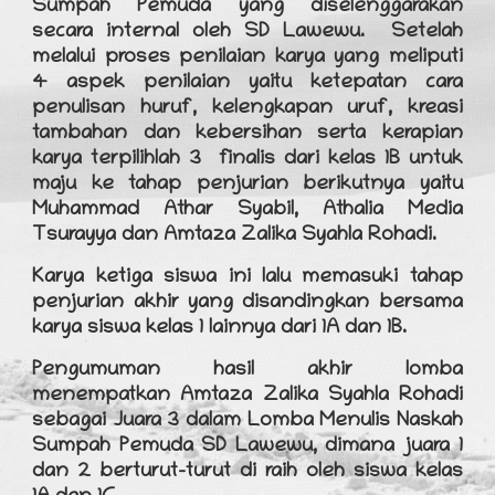
Sumpah Pemuda yang diselenggarakan
secara internal oleh SD Lawewu. Setelah
melalui proses penilaian karya yang meliputi
4 aspek penilaian yaitu ketepatan cara
penulisan huruf, kelengkapan uruf, kreasi
tambahan dan kebersihan serta kerapian
karya terpilihlah 3 finalis dari kelas 1B untuk
maju ke tahap penjurian berikutnya yaitu
Muhammad Athar Syabil, Athalia Media
Tsurayya dan Amtaza Zalika Syahla Rohadi.
Karya ketiga siswa ini lalu memasuki tahap
penjurian akhir yang disandingkan bersama
karya siswa kelas 1 lainnya dari 1A dan 1B.
Pengumuman hasil akhir lomba
menempatkan Amtaza Zalika Syahla Rohadi
sebagai Juara 3 dalam Lomba Menulis Naskah
Sumpah Pemuda SD Lawewu, dimana juara 1
dan 2 berturut-turut di raih oleh siswa kelas