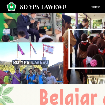
SD YPS LAWEWU
Home
Sk