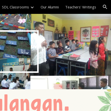
SDL Classrooms
Our Alumni
Teachers' Writings
ion