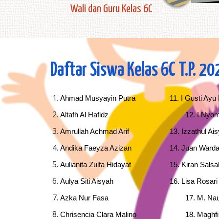
Wali dan Guru Kelas 6C
Daftar Siswa Kelas 6C T.P. 
Ahmad Musyayin Putra
11. I Gusti Ayu
Altafh Al Hafidz
12. I Nyo
Amrullah Achmad Arif
13. Izzathul Ais
Andika Faeyza Azizan
14. Juan Ward
Aulianita Zulfa Hidayat
15. Kiran Salsa
Aulya Siti Aisyah
16. Lisa Rosa
Azka Nur Fasa
17. M. Nau
Chrisencia Clara Malino
18. Maghf