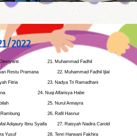
2021/2022
 Devryanti
21. Muhammad Fadhil
man Restu Pramana
22. Muhammad Fadhil Ijlal
yah Fitria
23. Nadya Tri Ramadhani
ana
24. Nuqi Alfarisya Habe
bilah
25. Nurul Annayra
ri Rambung
26. Rafil Hasnur
fal Adqaury Ibnu Syaifa
27. Raisyah Nadira Carold
ira Yusuf
28. Tenri Harwani Fakhira