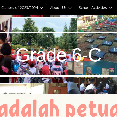
Classes of 2023/2024
About Us
School Activities
ip to main content
Skip to navigat
Grade 6-
C