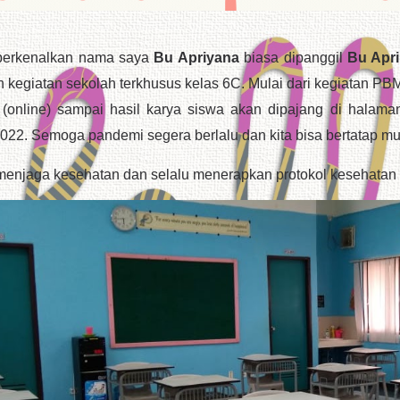
 perkenalkan nama saya
Bu Apriyana
biasa dipanggil
Bu Apri
 kegiatan sekolah terkhusus kelas 6C. Mulai dari kegiatan P
 (online) sampai hasil karya siswa akan dipajang di halama
022. Semoga pandemi segera berlalu dan kita bisa bertatap m
menjaga kesehatan dan selalu menerapkan protokol kesehatan