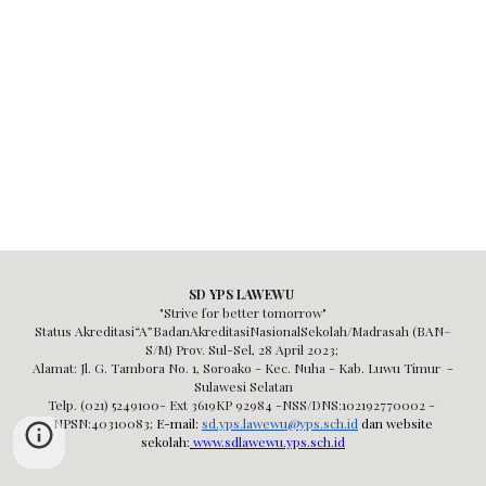
SD YPS LAWEWU
"Strive for better tomorrow"
Status Akreditasi“A”BadanAkreditasiNasionalSekolah/Madrasah (BAN–
S/M) Prov. Sul-Sel,
28 April 2023;
Alamat: Jl. G. Tambora No. 1, Soroako - Kec. Nuha - Kab. Luwu Timur -
Sulawesi Selatan
Telp. (021) 5249100- Ext 3619KP 92984 -NSS/DNS:102192770002 -
NPSN:40310083
;
E-mail:
sd.yps.lawewu@yps.sch.id
dan website
sekolah:
www.sdlawewu.yps.sch.id