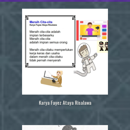
Kar
y
a
Fayez Ataya Risalawa