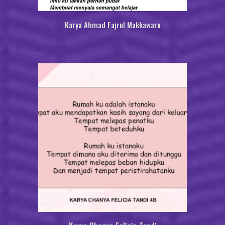
Karya Ahmad Fajrul Makka
w
aru