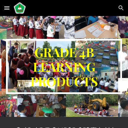
Skip to main content
Skip to navigation
GRADE
4B
LEARNING
PRODUCTS